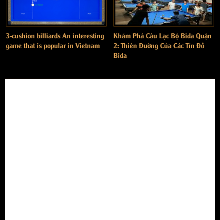
3-cushion billiards An interesting
Khám Phá Câu Lạc Bộ Bida Quận
game that is popular in Vietnam
2: Thiên Đường Của Các Tín Đồ
Bida