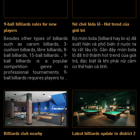
9-ball billiards rules for new
Nữ chơi bida lỗ - Hot trend của
players
giới trẻ
Besides other types of billiards
Bộ môn bida (billiard hay bi-a) đã
such as carom billiards, 3-
xuất hiện và phổ biến ở nước ta
cushion billiards, libre billiards, 8-
từ rất lâu rồi. Gần đây môn bida
ball billiards, 15-ball billiards..., 9-
lỗ đã trở thành hot trend của giới
ball billiards is a popular
trẻ, đặc biệt là khi phái nữ cầm
competition genre in
cơ thể hiện cá tính.
professional tournaments. 9-
ball billiards requires players to ...
Billiards club nearby
Latest billiards update in district 2