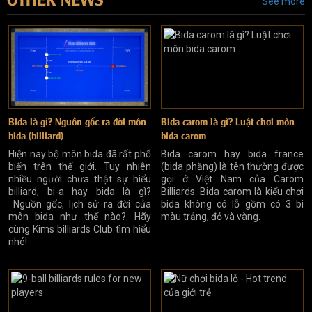
See more
Bida là gì? Nguồn gốc ra đời môn
Bida carom là gì? Luật chơi môn
bida (billiard)
bida carom
Hiện nay bộ môn bida đã rất phổ
Bida carom hay bida france
biến trên thế giới. Tuy nhiên
(bida phăng) là tên thường được
nhiều người chưa thật sự hiểu
gọi ở Việt Nam của Carom
billiard, bi-a hay bida là gì?
Billiards. Bida carom là kiểu chơi
Nguồn gốc, lịch sử ra đời của
bida không có lỗ gồm có 3 bi
môn bida như thế nào?. Hãy
màu trắng, đỏ và vàng.
cùng Kims billiards Club tìm hiểu
nhé!