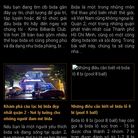
Nếu bạn đang tìm clb bida gần
Bida là một trong những môn
đây uy tín, chất lượng để giải trí,
thể thao phổ biến nhất thế giới,
tập luyện hoặc để tổ chức giải
và Việt Nam cũng không ngoại lệ.
đấu bida thì hãy đến ngay với
Quận 2, một trong những quận
chúng tôi - Kims Billiards Club.
phát triển nhất của Thành phố
Với hơn 28 bàn bao gồm nhiều
Hồ Chí Minh, cũng có một cộng
thể loại bida vô cùng phong phú
đồng bida lớn và sôi động. Trong
và đa dạng như bida phăng, bi ...
bài viết này, chúng ta sẽ cùng
nha ...
Khám phá câu lạc bộ bida đẹp
Những điều cần biết về bida lỗ 8
nhất quận 2 - Nơi lý tưởng cho
bi (pool 8 ball)
những người đam mê bida
Bida lỗ 8 bi (pool 8 ball) hay còn
gọi là bida lỗ sọc trơn - 15 bi
Nếu bạn là một người yêu thích
được chia thành 2 nhóm: 7 bi
bida và đang sống tại quận 2,
trơn được đánh số từ 1-7, 8 bi
bạn không thể bỏ lỡ cơ hội thăm