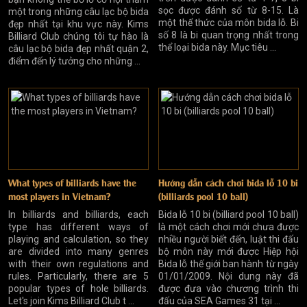
sọc được đánh số từ 8-15. Là
một trong những câu lạc bộ bida
một thể thức của môn bida lỗ. Bi
đẹp nhất tại khu vực này. Kims
số 8 là bi quan trọng nhất trong
Billiard Club chúng tôi tự hào là
thể loại bida này. Mục tiêu ...
câu lạc bộ bida đẹp nhất quận 2,
điểm đến lý tưởng cho những ...
What types of billiards have the
Hướng dẫn cách chơi bida lỗ 10 bi
most players in Vietnam?
(billiards pool 10 ball)
In billiards and billiards, each
Bida lỗ 10 bi (billiard pool 10 ball)
type has different ways of
là một cách chơi mới chưa được
playing and calculation, so they
nhiều người biết đến, luật thi đấu
are divided into many genres
bộ môn này mới được Hiệp hội
with their own regulations and
Bida lỗ thế giới ban hành từ ngày
rules. Particularly, there are 5
01/01/2009. Nội dung này đã
popular types of hole billiards.
được đưa vào chương trình thi
Let's join Kims Billiard Club t ...
đấu của SEA Games 31 tại ...